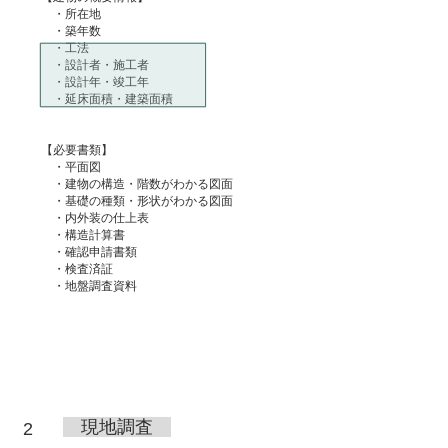
・所在地
・築年数
・工法
・設計者・施工者
・設計年・竣工年
・延床面積・建築面積
【必要書類】
・平面図
・建物の構造・階数がわかる図面
・基礎の種類・形状がわかる図面
・内外装の仕上表
・構造計算書
・確認申請書類
・検査済証
・地盤調査資料
現地調査
2