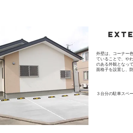
Ext
外壁は、コーナー
ていることで、や
のある外観となっ
​面格子を設置し、
３台分の駐車スペ