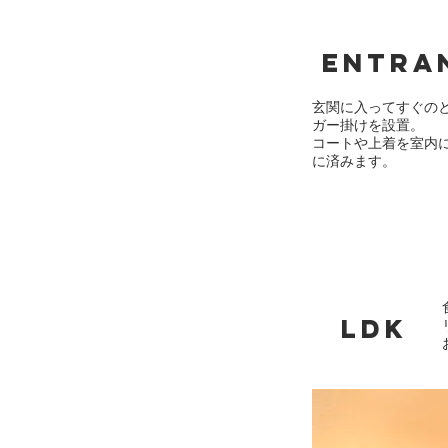
​entra
玄関に入ってすぐの
ガー掛けを設置。
コートや上着を室内
に済みます。
LDK