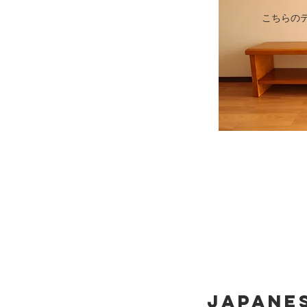
​こちら
JApane