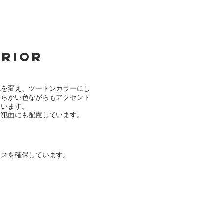
erior
色を変え、ツートンカラーにし
わらかい色ながらもアクセント
ています。
防犯面にも配慮しています。
ースを確保しています。