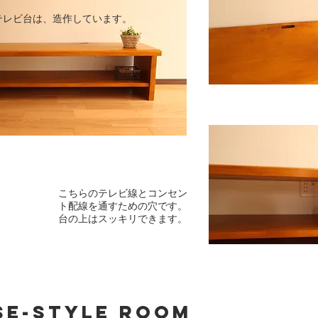
のテレビ台は、造作しています。
こちらのテレビ線とコンセン
ト配線を通すための穴です。
​台の上はスッキリできます。
se-style room