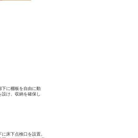
廊下に棚板を自由に動
を設け、収納を確保し
下に床下点検口を設置。