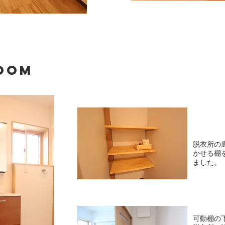
oom
脱衣所の
かせる棚
ました。
可動棚の